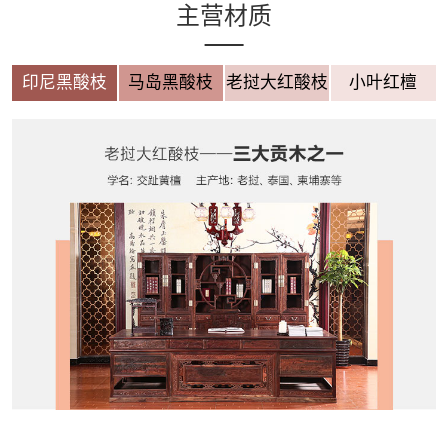
主营材质
印尼黑酸枝
马岛黑酸枝
老挝大红酸枝
小叶红檀