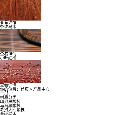
查看详情
条纹乌木
查看详情
小叶红檀
查看详情
你的位置：
首页
> 产品中心
全部
材质分类:
印尼黑酸枝
马岛黑酸枝
老挝大红酸枝
条纹乌木