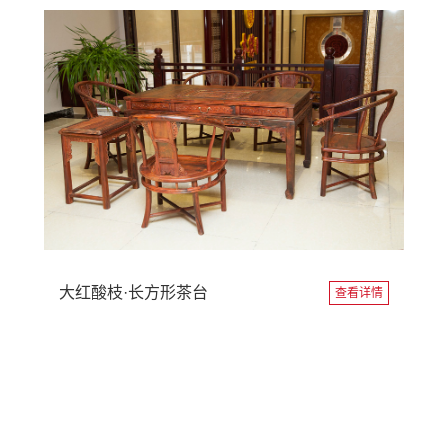
大红酸枝·长方形茶台
查看详情