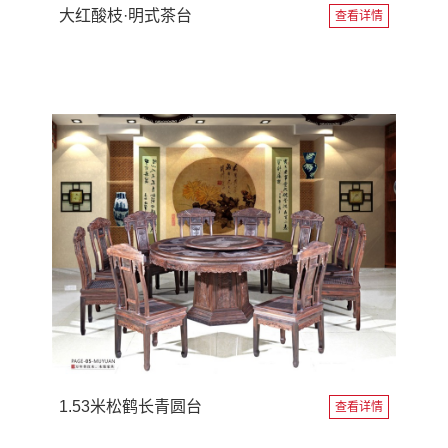
大红酸枝·明式茶台
查看详情
1.53米松鹤长青圆台
查看详情