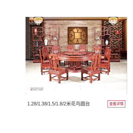
1.28/1.38/1.5/1.8/2米花鸟圆台
查看详情