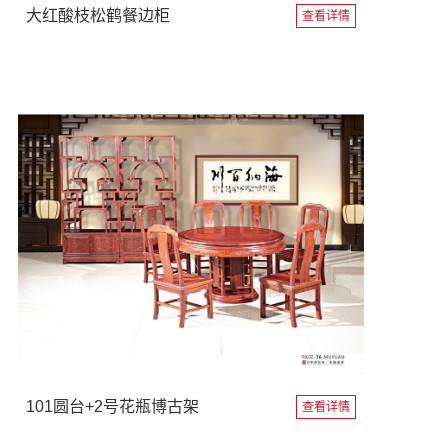
大红酸枝松鹤餐边柜
查看详情
101圆台+2号花瓶博古架
查看详情