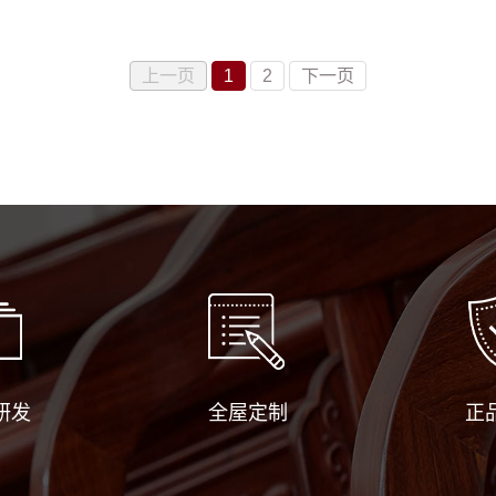
上一页
1
2
下一页
研发
全屋定制
正