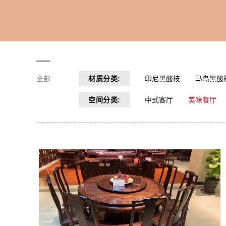
全部
材质分类:
印尼黑酸枝
马岛黑酸
空间分类:
中式客厅
美味餐厅