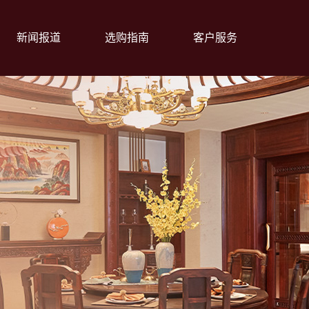
新闻报道
选购指南
客户服务