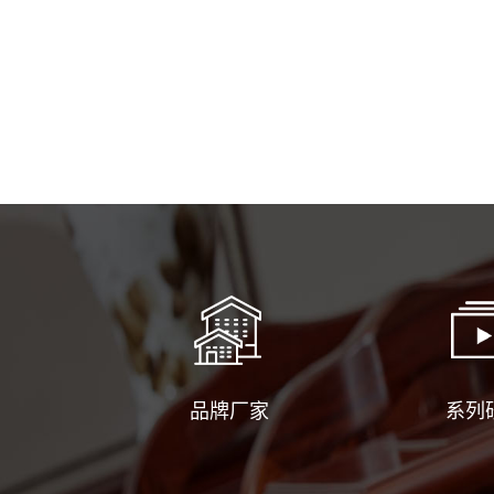
品牌厂家
系列