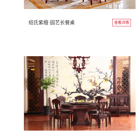
绍氏紫檀·园艺长餐桌
查看详情