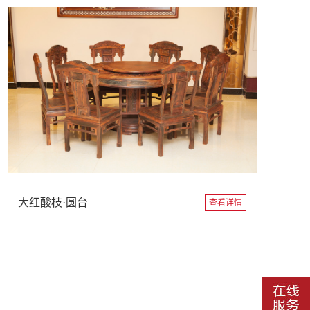
大红酸枝·圆台
查看详情