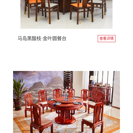
马岛黑酸枝·金叶圆餐台
查看详情