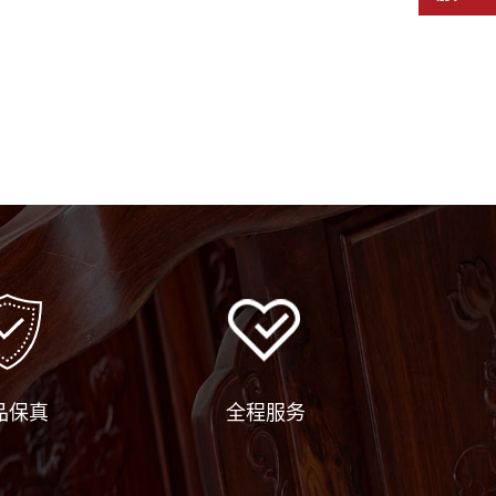
品保真
全程服务